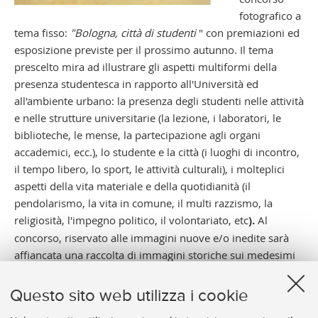
fotografico a
tema fisso:
"Bologna, città di studenti
" con premiazioni ed
esposizione previste per il prossimo autunno. Il tema
prescelto mira ad illustrare gli aspetti multiformi della
presenza studentesca in rapporto all'Università ed
all'ambiente urbano: la presenza degli studenti nelle attività
e nelle strutture universitarie (la lezione, i laboratori, le
biblioteche, le mense, la partecipazione agli organi
accademici, ecc.), lo studente e la città (i luoghi di incontro,
il tempo libero, lo sport, le attività culturali), i molteplici
aspetti della vita materiale e della quotidianità (il
pendolarismo, la vita in comune, il multi razzismo, la
religiosità, l'impegno politico, il volontariato, etc
).
Al
concorso, riservato alle immagini nuove e/o inedite sarà
affiancata una raccolta di immagini storiche sui medesimi
temi, che andrà ad arricchire l'Archivio fotografico
dell'Ateneo.
Questo sito web utilizza i cookie
Le immagini pervenute sono state suddivise in tre sezione: