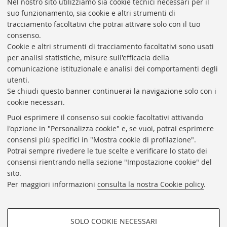
Nel nostro sito utilizziamo sia cookie tecnici necessari per il
colore, bianco e nero, diapositive a colori.
suo funzionamento, sia cookie e altri strumenti di
Per ciascuna sezione sono state premiate cinque fotografie.
tracciamento facoltativi che potrai attivare solo con il tuo
consenso.
Cookie e altri strumenti di tracciamento facoltativi sono usati
per analisi statistiche, misure sull'efficacia della
comunicazione istituzionale e analisi dei comportamenti degli
utenti.
Se chiudi questo banner continuerai la navigazione solo con i
cookie necessari.
ARCHIVIO
STORICO
UNIVERSITÀ
DI
BOLOGNA
Puoi esprimere il consenso sui cookie facoltativi attivando
Responsabile scientifico: prof. Roberto Balzani
l'opzione in "Personalizza cookie" e, se vuoi, potrai esprimere
Coordinatrice gestionale: Maria Pia Torricelli
consensi più specifici in "Mostra cookie di profilazione".
Potrai sempre rivedere le tue scelte e verificare lo stato dei
Archivio storico dell'Università di Bologna
consensi rientrando nella sezione "Impostazione cookie" del
sito.
Via Zamboni, 33 - 40126 Bologna (BO)
Per maggiori informazioni
consulta la nostra Cookie policy
.
Dove siamo
Regolamento
Accessibilità
SOLO COOKIE NECESSARI