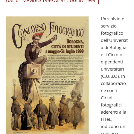
DAL 01 MAGGIO 1999 AL 31 LUGLIO 1999
L'Archivio e
servizio
fotografico
dell'Universit
à di Bologna
e il Circolo
dipendenti
universitari
(C.U.B.O), in
collaborazio
ne con i
Circoli
fotografici
aderenti alla
FITeL,
indicono un
concorso