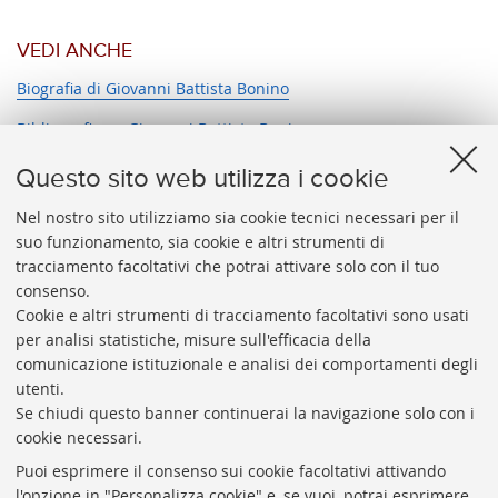
VEDI ANCHE
Biografia di Giovanni Battista Bonino
Bibliografia su Giovanni Battista Bonino
Documentazione su Giovanni Battista Bonino presente
Questo sito web utilizza i cookie
nell'Archivio storico dell'Università di Bologna
Nel nostro sito utilizziamo sia cookie tecnici necessari per il
suo funzionamento, sia cookie e altri strumenti di
tracciamento facoltativi che potrai attivare solo con il tuo
CONTATTI
consenso.
Cookie e altri strumenti di tracciamento facoltativi sono usati
per analisi statistiche, misure sull'efficacia della
comunicazione istituzionale e analisi dei comportamenti degli
utenti.
Se chiudi questo banner continuerai la navigazione solo con i
cookie necessari.
ARCHIVIO
STORICO
UNIVERSITÀ
DI
BOLOGNA
Puoi esprimere il consenso sui cookie facoltativi attivando
Responsabile scientifico: prof. Roberto Balzani
l'opzione in "Personalizza cookie" e, se vuoi, potrai esprimere