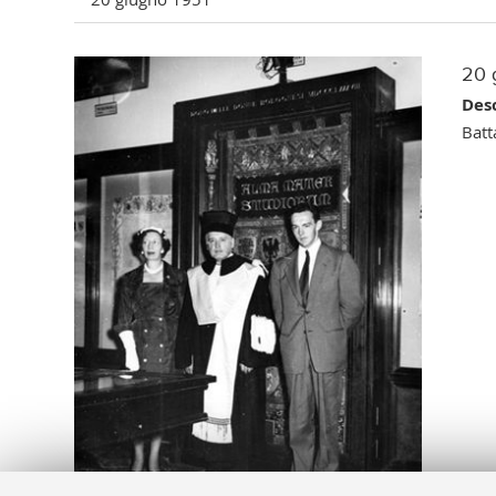
20 
Desc
Batt