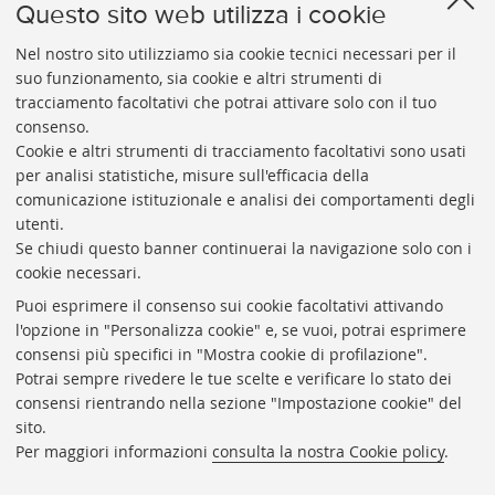
Archivio storico
Questo sito web utilizza i cookie
Per informazioni telefonare ai numeri: 051 2088314 - 051
Nel nostro sito utilizziamo sia cookie tecnici necessari per il
2098615 dal lunedì al venerdì dalle 9:00 alle 13:00
suo funzionamento, sia cookie e altri strumenti di
E-MAIL
tracciamento facoltativi che potrai attivare solo con il tuo
archiviostorico@unibo.it
consenso.
Cookie e altri strumenti di tracciamento facoltativi sono usati
per analisi statistiche, misure sull'efficacia della
comunicazione istituzionale e analisi dei comportamenti degli
utenti.
Se chiudi questo banner continuerai la navigazione solo con i
cookie necessari.
ARCHIVIO
STORICO
UNIVERSITÀ
DI
BOLOGNA
Puoi esprimere il consenso sui cookie facoltativi attivando
Responsabile scientifico: prof. Roberto Balzani
l'opzione in "Personalizza cookie" e, se vuoi, potrai esprimere
Coordinatrice gestionale: Maria Pia Torricelli
consensi più specifici in "Mostra cookie di profilazione".
Potrai sempre rivedere le tue scelte e verificare lo stato dei
Archivio storico dell'Università di Bologna
consensi rientrando nella sezione "Impostazione cookie" del
sito.
Via Zamboni, 33 - 40126 Bologna (BO)
Per maggiori informazioni
consulta la nostra Cookie policy
.
Dove siamo
Regolamento