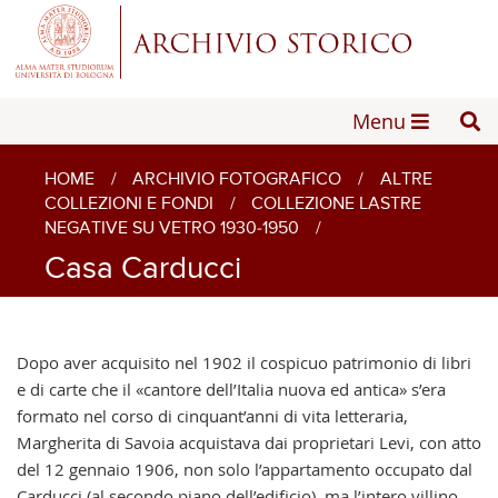
Menu
HOME
/
ARCHIVIO FOTOGRAFICO
/
ALTRE
COLLEZIONI E FONDI
/
COLLEZIONE LASTRE
NEGATIVE SU VETRO 1930-1950
/
Casa Carducci
Dopo aver acquisito nel 1902 il cospicuo patrimonio di libri
e di carte che il «cantore dell’Italia nuova ed antica» s’era
formato nel corso di cinquant’anni di vita letteraria,
Margherita di Savoia acquistava dai proprietari Levi, con atto
del 12 gennaio 1906, non solo l’appartamento occupato dal
Carducci (al secondo piano dell’edificio), ma l’intero villino