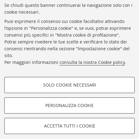
Se chiudi questo banner continuerai la navigazione solo con i
cookie necessari.
ARCHIVIO
STORICO
UNIVERSITÀ
DI
BOLOGNA
Puoi esprimere il consenso sui cookie facoltativi attivando
Responsabile scientifico: prof. Roberto Balzani
l'opzione in "Personalizza cookie" e, se vuoi, potrai esprimere
Coordinatrice gestionale: Maria Pia Torricelli
consensi più specifici in "Mostra cookie di profilazione".
Potrai sempre rivedere le tue scelte e verificare lo stato dei
Archivio storico dell'Università di Bologna
consensi rientrando nella sezione "Impostazione cookie" del
sito.
Via Zamboni, 33 - 40126 Bologna (BO)
Per maggiori informazioni
consulta la nostra Cookie policy
.
Dove siamo
Regolamento
Accessibilità
SOLO COOKIE NECESSARI
Rubrica di Ateneo
COOKIE DI PROFILAZIONE -
Privacy e note legali
FACOLTATIVI
PERSONALIZZA COOKIE
Impostazioni Cookie
Si tratta di cookie utilizzati per analizzare le caratteristiche della
navigazione degli utenti, creare profili in base al loro comportamento
sul sito, per analisi di marketing.
©Copyright 2026 - ALMA MATER STUDIORUM - Università di
ACCETTA TUTTI I COOKIE
Mostra cookie di profilazione
Bologna - Via Zamboni, 33 - 40126 Bologna - PI: 01131710376 -
CF: 80007010376