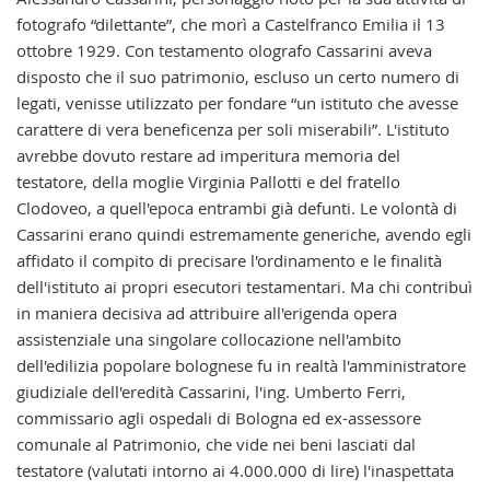
fotografo “dilettante”, che morì a Castelfranco Emilia il 13
ottobre 1929. Con testamento olografo Cassarini aveva
disposto che il suo patrimonio, escluso un certo numero di
legati, venisse utilizzato per fondare “un istituto che avesse
carattere di vera beneficenza per soli miserabili”. L'istituto
avrebbe dovuto restare ad imperitura memoria del
testatore, della moglie Virginia Pallotti e del fratello
Clodoveo, a quell'epoca entrambi già defunti. Le volontà di
Cassarini erano quindi estremamente generiche, avendo egli
affidato il compito di precisare l'ordinamento e le finalità
dell'istituto ai propri esecutori testamentari. Ma chi contribuì
in maniera decisiva ad attribuire all'erigenda opera
assistenziale una singolare collocazione nell'ambito
dell'edilizia popolare bolognese fu in realtà l'amministratore
giudiziale dell'eredità Cassarini, l'ing. Umberto Ferri,
commissario agli ospedali di Bologna ed ex-assessore
comunale al Patrimonio, che vide nei beni lasciati dal
testatore (valutati intorno ai 4.000.000 di lire) l'inaspettata