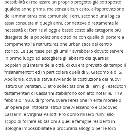
possibilità di realizzare un proprio progetto già sottoposto
qualche anno prima, ma senza alcun esito, all'approvazione
dell'amministrazione comunale. Ferri, secondo una logica
assai consueta in quegli anni, connetteva direttamente la
necessità di fornire alloggi a basso costo alle categorie più
disagiate della popolazione cittadina con quella di portare a
compimento la ristrutturazione urbanistica del centro
storico. Le sue “case per gli umili” avrebbero dovuto servire
in primo luogo ad accogliere gli abitanti dei quartieri
popolari più interni della città, di cui era previsto da tempo il
“risanamento”: ed in particolare quelli di S. Giacomo e di S.
Apollonia, dove si stava avviando la costruzione dei nuovi
istituti universitari. Dietro sollecitazione di Ferri, gli esecutori
testamentari di Cassarini stabilirono con atto notarile, il 19
febbraio 1930, di “promuovere l'erezione in ente morale di
un'opera pia intitolata istituzione Alessandro e Clodoveo
Cassarini e Virginia Pallotti Pro domo misero rum” allo
scopo di fornire abitazioni a quelle famiglie residenti in
Bologna impossibilitate a procurarsi alloggio per le loro