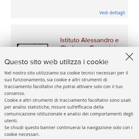
Vedi dettagli
Istituto Alessandro e
Clodoveo Cassarini e
Virginia Pallotti: Pro
Questo sito web utilizza i cookie
domo miserorum:
Bologna
Nel nostro sito utilizziamo sia cookie tecnici necessari per il
suo funzionamento, sia cookie e altri strumenti di
tracciamento facoltativi che potrai attivare solo con il tuo
Vedi dettagli
consenso.
Cookie e altri strumenti di tracciamento facoltativi sono usati
per analisi statistiche, misure sull'efficacia della
comunicazione istituzionale e analisi dei comportamenti degli
utenti.
Se chiudi questo banner continuerai la navigazione solo con i
cookie necessari.
ARCHIVIO
STORICO
UNIVERSITÀ
DI
BOLOGNA