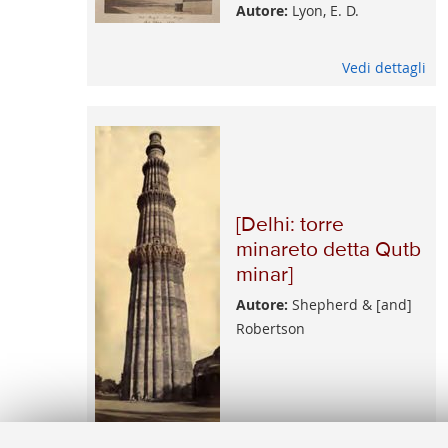
Autore:
Lyon, E. D.
Vedi dettagli
[Delhi: torre
minareto detta Qutb
minar]
Autore:
Shepherd & [and]
Robertson