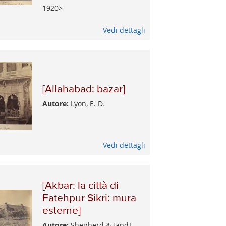
1920>
Vedi dettagli
[Allahabad: bazar]
Autore:
Lyon, E. D.
Vedi dettagli
[Akbar: la città di
Fatehpur Sikri: mura
esterne]
Autore:
Shepherd & [and]