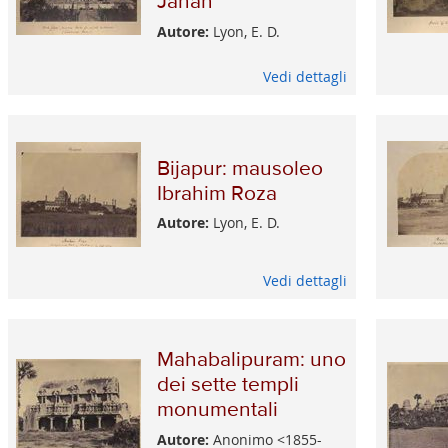
Jahan
Autore:
Lyon, E. D.
Vedi dettagli
Bijapur: mausoleo
Ibrahim Roza
Autore:
Lyon, E. D.
Vedi dettagli
Mahabalipuram: uno
dei sette templi
monumentali
Autore:
Anonimo <1855-