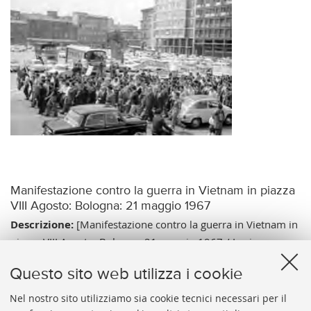
Manifestazione contro la guerra in Vietnam in piazza
VIII Agosto: Bologna: 21 maggio 1967
Descrizione:
[Manifestazione contro la guerra in Vietnam in
piazza VIII Agosto: Bologna: 21 maggio 1967 / Luciano
Nicolini, Bologna]. - [esec. 1967]. - 1 negativo su pellicola di
Questo sito web utilizza i cookie
poliestere: gelatina ; 24x36 mm.
Note:
Tit. del cat.; A. da informazione relativa all'acquisto. -
Nel nostro sito utilizziamo sia cookie tecnici necessari per il