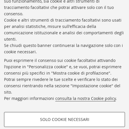
suo funzionamento, sia cookie e altri strumenti di
Data esec. relativa all'avvenimento.
tracciamento facoltativi che potrai attivare solo con il tuo
Vai al catalogo:
https://sol.unibo.it/SebinaOpac/.do?
consenso.
idopac=UBO2928352
Cookie e altri strumenti di tracciamento facoltativi sono usati
per analisi statistiche, misure sull'efficacia della
comunicazione istituzionale e analisi dei comportamenti degli
utenti.
Se chiudi questo banner continuerai la navigazione solo con i
cookie necessari.
ARCHIVIO
STORICO
UNIVERSITÀ
DI
BOLOGNA
Puoi esprimere il consenso sui cookie facoltativi attivando
Responsabile scientifico: prof. Roberto Balzani
l'opzione in "Personalizza cookie" e, se vuoi, potrai esprimere
Coordinatrice gestionale: Maria Pia Torricelli
consensi più specifici in "Mostra cookie di profilazione".
Potrai sempre rivedere le tue scelte e verificare lo stato dei
Archivio storico dell'Università di Bologna
consensi rientrando nella sezione "Impostazione cookie" del
sito.
Via Zamboni, 33 - 40126 Bologna (BO)
Per maggiori informazioni
consulta la nostra Cookie policy
.
Dove siamo
Regolamento
Accessibilità
SOLO COOKIE NECESSARI
Rubrica di Ateneo
COOKIE DI PROFILAZIONE -