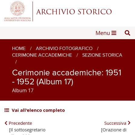
Menu
HOME
/
ARCHIVIO FOTOGRAFICO
/
CERIMONIE ACCADEMICHE
/
SEZIONE STORICA
/
Cerimonie accademiche: 1951
- 1952 (Album 17)
Album 17
Vai all'elenco completo
Precedente
Successiva
[Il sottosegretario
[Orazione di