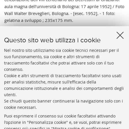
aula magna dell’università di Bologna: 17 aprile 1952] / Foto
Wall Walter Breveglieri, Bologna. - [esec. 1952]. - 1 foto:
gelatina a sviluppo ; 235x175 mm.
Note:
Tit. del cat.; A. da timbro ad inchiostro blu sul verso. -
Data di esec. relativa all'avvenimento. - Kuttner era
Questo sito web utilizza i cookie
professore di Storia del diritto canonico alla Catholic
University of America di Washington e presidente del
Nel nostro sito utilizziamo sia cookie tecnici necessari per il
suo funzionamento, sia cookie e altri strumenti di
comitato scientifico.
tracciamento facoltativi che potrai attivare solo con il tuo
Vai al catalogo:
https://sol.unibo.it/SebinaOpac/.do?
consenso.
idopac=UBO3404479
Cookie e altri strumenti di tracciamento facoltativi sono usati
per analisi statistiche, misure sull'efficacia della
comunicazione istituzionale e analisi dei comportamenti degli
utenti.
Se chiudi questo banner continuerai la navigazione solo con i
cookie necessari.
ARCHIVIO
STORICO
UNIVERSITÀ
DI
BOLOGNA
Puoi esprimere il consenso sui cookie facoltativi attivando
Responsabile scientifico: prof. Roberto Balzani
l'opzione in "Personalizza cookie" e, se vuoi, potrai esprimere
Coordinatrice gestionale: Maria Pia Torricelli
consensi più specifici in "Mostra cookie di profilazione".