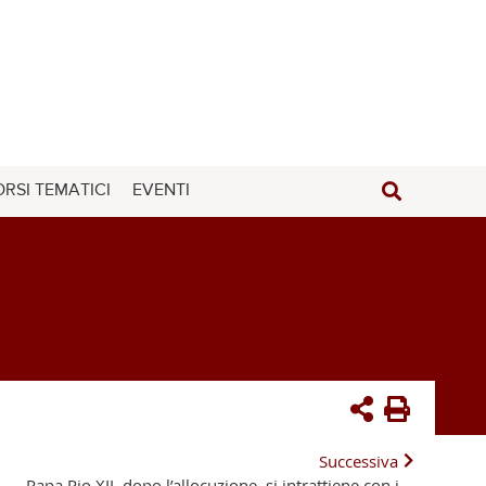
RSI TEMATICI
EVENTI
Successiva
Papa Pio XII, dopo l’allocuzione, si intrattiene con i