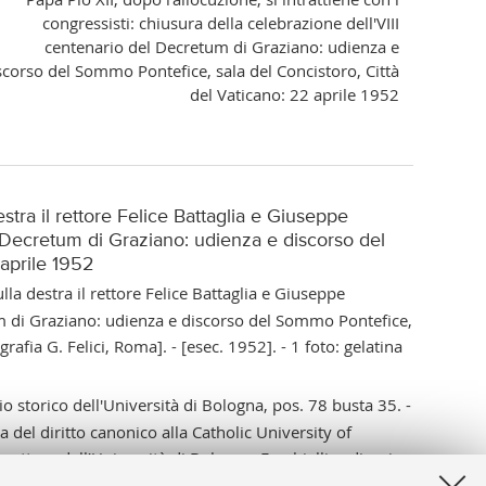
congressisti: chiusura della celebrazione dell'VIII
centenario del Decretum di Graziano: udienza e
scorso del Sommo Pontefice, sala del Concistoro, Città
del Vaticano: 22 aprile 1952
stra il rettore Felice Battaglia e Giuseppe
el Decretum di Graziano: udienza e discorso del
 aprile 1952
lla destra il rettore Felice Battaglia e Giuseppe
tum di Graziano: udienza e discorso del Sommo Pontefice,
rafia G. Felici, Roma]. - [esec. 1952]. - 1 foto: gelatina
io storico dell'Università di Bologna, pos. 78 busta 35. -
a del diritto canonico alla Catholic University of
rettore dell’Università di Bologna, Forchielli ordinario
e del comitato promotore e organizzatore.