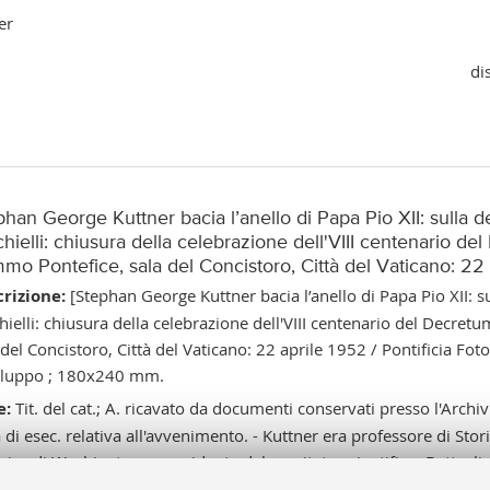
er
di
han George Kuttner bacia l’anello di Papa Pio XII: sulla de
hielli: chiusura della celebrazione dell'VIII centenario d
mo Pontefice, sala del Concistoro, Città del Vaticano: 22
rizione:
[Stephan George Kuttner bacia l’anello di Papa Pio XII: su
hielli: chiusura della celebrazione dell'VIII centenario del Decre
 del Concistoro, Città del Vaticano: 22 aprile 1952 / Pontificia Fotog
iluppo ; 180x240 mm.
e:
Tit. del cat.; A. ricavato da documenti conservati presso l'Archiv
 di esec. relativa all'avvenimento. - Kuttner era professore di Stori
ica di Washington e presidente del comitato scientifico, Battaglia 
iritto ecclesiastico all’Università di Bologna e segretario general