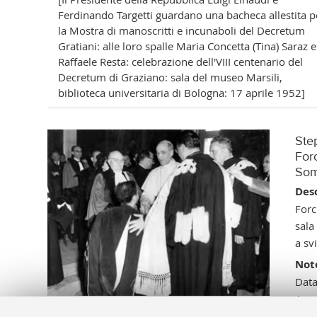
Ferdinando Targetti guardano una bacheca allestita p
la Mostra di manoscritti e incunaboli del Decretum
Gratiani: alle loro spalle Maria Concetta (Tina) Saraz e
Raffaele Resta: celebrazione dell'VIII centenario del
Decretum di Graziano: sala del museo Marsili,
biblioteca universitaria di Bologna: 17 aprile 1952]
Step
Forc
Som
Desc
Forc
sala
a sv
Not
Data
Amer
di D