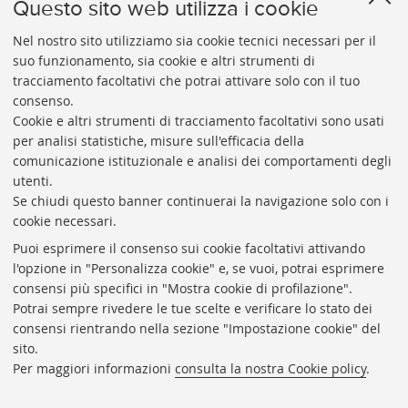
Questo sito web utilizza i cookie
Nel nostro sito utilizziamo sia cookie tecnici necessari per il
50170.jpg
suo funzionamento, sia cookie e altri strumenti di
tracciamento facoltativi che potrai attivare solo con il tuo
consenso.
Cookie e altri strumenti di tracciamento facoltativi sono usati
per analisi statistiche, misure sull'efficacia della
comunicazione istituzionale e analisi dei comportamenti degli
utenti.
Se chiudi questo banner continuerai la navigazione solo con i
cookie necessari.
ARCHIVIO
STORICO
UNIVERSITÀ
DI
BOLOGNA
Puoi esprimere il consenso sui cookie facoltativi attivando
Responsabile scientifico: prof. Roberto Balzani
l'opzione in "Personalizza cookie" e, se vuoi, potrai esprimere
Coordinatrice gestionale: Maria Pia Torricelli
consensi più specifici in "Mostra cookie di profilazione".
Potrai sempre rivedere le tue scelte e verificare lo stato dei
Archivio storico dell'Università di Bologna
consensi rientrando nella sezione "Impostazione cookie" del
sito.
Via Zamboni, 33 - 40126 Bologna (BO)
Per maggiori informazioni
consulta la nostra Cookie policy
.
Dove siamo
Regolamento