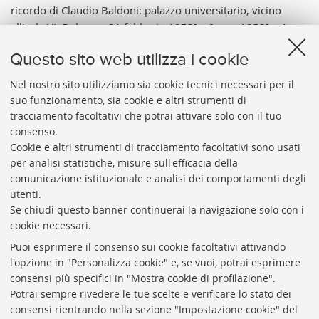
ricordo di Claudio Baldoni: palazzo universitario, vicino
all’aula VI: Bologna: 21 febbraio 1953]. - [esec. 1953]. - 1
foto: gelatina a sviluppo ; 175x125 mm.
Questo sito web utilizza i cookie
Note:
Tit. del cat. - Data di esec. relativa all'avvenimento. -
Professore di Diritto internazionale muore il 2 luglio 1939
Nel nostro sito utilizziamo sia cookie tecnici necessari per il
suo funzionamento, sia cookie e altri strumenti di
nel mare di Fregene nel tentativo di salvare una persona.
tracciamento facoltativi che potrai attivare solo con il tuo
Vai al catalogo:
https://sol.unibo.it/SebinaOpac/.do?
consenso.
idopac=UBO3455366
Cookie e altri strumenti di tracciamento facoltativi sono usati
per analisi statistiche, misure sull'efficacia della
comunicazione istituzionale e analisi dei comportamenti degli
utenti.
Se chiudi questo banner continuerai la navigazione solo con i
cookie necessari.
ARCHIVIO
STORICO
UNIVERSITÀ
DI
BOLOGNA
Puoi esprimere il consenso sui cookie facoltativi attivando
Responsabile scientifico: prof. Roberto Balzani
l'opzione in "Personalizza cookie" e, se vuoi, potrai esprimere
Coordinatrice gestionale: Maria Pia Torricelli
consensi più specifici in "Mostra cookie di profilazione".
Potrai sempre rivedere le tue scelte e verificare lo stato dei
Archivio storico dell'Università di Bologna
consensi rientrando nella sezione "Impostazione cookie" del