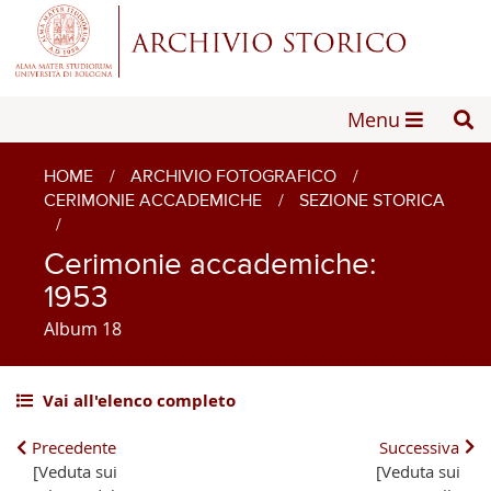
Menu
HOME
/
ARCHIVIO FOTOGRAFICO
/
CERIMONIE ACCADEMICHE
/
SEZIONE STORICA
/
Cerimonie accademiche:
1953
Album 18
Vai all'elenco completo
Precedente
Successiva
[Veduta sui
[Veduta sui