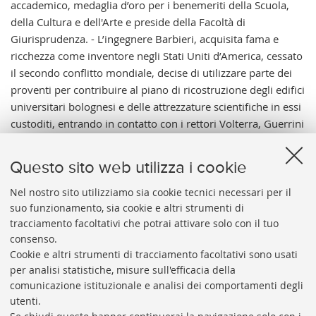
accademico, medaglia d’oro per i benemeriti della Scuola,
della Cultura e dell'Arte e preside della Facoltà di
Giurisprudenza. - L’ingegnere Barbieri, acquisita fama e
ricchezza come inventore negli Stati Uniti d’America, cessato
il secondo conflitto mondiale, decise di utilizzare parte dei
proventi per contribuire al piano di ricostruzione degli edifici
universitari bolognesi e delle attrezzature scientifiche in essi
custoditi, entrando in contatto con i rettori Volterra, Guerrini
e Battaglia e fondando a New York l'American Committee for
University of Bologna; il 20 giugno 1951 gli fu conferita
Questo sito web utilizza i cookie
dall’Università di Bologna la laurea honoris causa in
Ingegneria industriale (vedi Archivio storico Università di
Nel nostro sito utilizziamo sia cookie tecnici necessari per il
suo funzionamento, sia cookie e altri strumenti di
Bologna, Album 15).
tracciamento facoltativi che potrai attivare solo con il tuo
Vai al catalogo:
https://sol.unibo.it/SebinaOpac/.do?
consenso.
idopac=UBO3553713
Cookie e altri strumenti di tracciamento facoltativi sono usati
per analisi statistiche, misure sull'efficacia della
comunicazione istituzionale e analisi dei comportamenti degli
utenti.