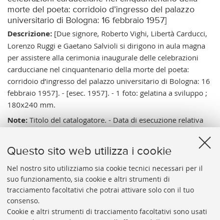
morte del poeta: corridoio d’ingresso del palazzo
universitario di Bologna: 16 febbraio 1957]
Descrizione:
[Due signore, Roberto Vighi, Libertà Carducci,
Lorenzo Ruggi e Gaetano Salvioli si dirigono in aula magna
per assistere alla cerimonia inaugurale delle celebrazioni
carducciane nel cinquantenario della morte del poeta:
corridoio d’ingresso del palazzo universitario di Bologna: 16
febbraio 1957]. - [esec. 1957]. - 1 foto: gelatina a sviluppo ;
180x240 mm.
Note:
Titolo del catalogatore. - Data di esecuzione relativa
all'avvenimento. - Vighi era il presidente della Provincia di
Bologna, Libertà (Titti) la figlia di Giosue Carducci, Ruggi il
Questo sito web utilizza i cookie
rappresentante della famiglia Carducci e presidente della
Società autori drammatici e Salvioli il rappresentante del
Nel nostro sito utilizziamo sia cookie tecnici necessari per il
suo funzionamento, sia cookie e altri strumenti di
corpo accademico.
tracciamento facoltativi che potrai attivare solo con il tuo
Vai al catalogo:
https://sol.unibo.it/SebinaOpac/.do?
consenso.
idopac=UBO3571699
Cookie e altri strumenti di tracciamento facoltativi sono usati