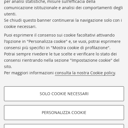
per analisi statistiche, misure sull'efficacia della
comunicazione istituzionale e analisi dei comportamenti degli
utenti.
Se chiudi questo banner continuerai la navigazione solo con i
cookie necessari.
ARCHIVIO
STORICO
UNIVERSITÀ
DI
BOLOGNA
Puoi esprimere il consenso sui cookie facoltativi attivando
Responsabile scientifico: prof. Roberto Balzani
l'opzione in "Personalizza cookie" e, se vuoi, potrai esprimere
Coordinatrice gestionale: Maria Pia Torricelli
consensi più specifici in "Mostra cookie di profilazione".
Potrai sempre rivedere le tue scelte e verificare lo stato dei
Archivio storico dell'Università di Bologna
consensi rientrando nella sezione "Impostazione cookie" del
sito.
Via Zamboni, 33 - 40126 Bologna (BO)
Per maggiori informazioni
consulta la nostra Cookie policy
.
Dove siamo
Regolamento
Accessibilità
SOLO COOKIE NECESSARI
Rubrica di Ateneo
COOKIE DI PROFILAZIONE -
Privacy e note legali
FACOLTATIVI
PERSONALIZZA COOKIE
Impostazioni Cookie
Si tratta di cookie utilizzati per analizzare le caratteristiche della
navigazione degli utenti, creare profili in base al loro comportamento