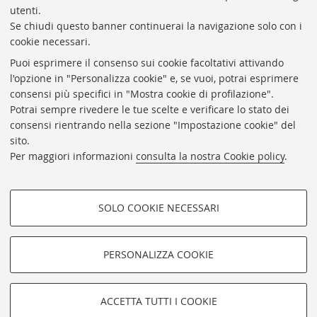
utenti.
Se chiudi questo banner continuerai la navigazione solo con i
cookie necessari.
ARCHIVIO
STORICO
UNIVERSITÀ
DI
BOLOGNA
Puoi esprimere il consenso sui cookie facoltativi attivando
Responsabile scientifico: prof. Roberto Balzani
l'opzione in "Personalizza cookie" e, se vuoi, potrai esprimere
Coordinatrice gestionale: Maria Pia Torricelli
consensi più specifici in "Mostra cookie di profilazione".
Potrai sempre rivedere le tue scelte e verificare lo stato dei
Archivio storico dell'Università di Bologna
consensi rientrando nella sezione "Impostazione cookie" del
sito.
Via Zamboni, 33 - 40126 Bologna (BO)
Per maggiori informazioni
consulta la nostra Cookie policy
.
Dove siamo
Regolamento
Accessibilità
SOLO COOKIE NECESSARI
Rubrica di Ateneo
COOKIE DI PROFILAZIONE -
Privacy e note legali
FACOLTATIVI
PERSONALIZZA COOKIE
Impostazioni Cookie
Si tratta di cookie utilizzati per analizzare le caratteristiche della
navigazione degli utenti, creare profili in base al loro comportamento
sul sito, per analisi di marketing.
©Copyright 2026 - ALMA MATER STUDIORUM - Università di
ACCETTA TUTTI I COOKIE
Mostra cookie di profilazione
Bologna - Via Zamboni, 33 - 40126 Bologna - PI: 01131710376 -