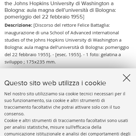
the Johns Hopkins University di Washington a
Bologna: aula magna dell’università di Bologna:
pomeriggio del 22 febbraio 1955]
Descrizione:
[Discorso del rettore Felice Battaglia:
inaugurazione di una School of Advanced international
studies of the Johns Hopkins University di Washington a
Bologna: aula magna dell’università di Bologna: pomeriggio
del 22 febbraio 1955]. - [esec. 1955]. - 1 foto: gelatina a
sviluppo ; 175x235 mm.
Note:
Tit. del cat. - Data di esec. relativa all'avvenimento. -
Sono presenti Giuseppe Ermini ministro della Pubblica
Questo sito web utilizza i cookie
Istruzione, Clare Boothe Luce ambasciatrice degli Stati Uniti
d’America in Italia e Charles Grove Haines che sarà il primo
Nel nostro sito utilizziamo sia cookie tecnici necessari per il
suo funzionamento, sia cookie e altri strumenti di
direttore della Scuola.
tracciamento facoltativi che potrai attivare solo con il tuo
Vai al catalogo:
https://sol.unibo.it/SebinaOpac/.do?
consenso.
idopac=UBO3472214
Cookie e altri strumenti di tracciamento facoltativi sono usati
per analisi statistiche, misure sull'efficacia della
comunicazione istituzionale e analisi dei comportamenti degli