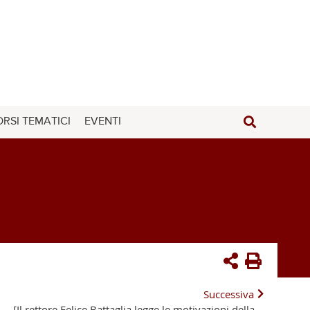
RSI TEMATICI
EVENTI
Successiva
[Il rettore Felice Battaglia legge le motivazioni della