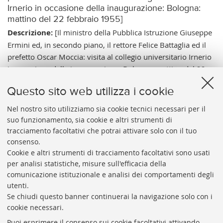
Irnerio in occasione della inaugurazione: Bologna:
mattino del 22 febbraio 1955]
Descrizione:
[Il ministro della Pubblica Istruzione Giuseppe
Ermini ed, in secondo piano, il rettore Felice Battaglia ed il
prefetto Oscar Moccia: visita al collegio universitario Irnerio
in occasione della inaugurazione: Bologna: mattino del 22
febbraio 1955] / Foto Wall, Bologna. - [esec. 1955]. - 1 foto:
Questo sito web utilizza i cookie
gelatina a sviluppo ; 240x180 mm.
Note:
Tit. del cat.; A. da timbro ad inchiostro blu sul verso. -
Nel nostro sito utilizziamo sia cookie tecnici necessari per il
suo funzionamento, sia cookie e altri strumenti di
Data di esec. relativa all'avvenimento.
tracciamento facoltativi che potrai attivare solo con il tuo
Vai al catalogo:
https://sol.unibo.it/SebinaOpac/.do?
consenso.
idopac=UBO3480924
Cookie e altri strumenti di tracciamento facoltativi sono usati
per analisi statistiche, misure sull'efficacia della
comunicazione istituzionale e analisi dei comportamenti degli
utenti.
Se chiudi questo banner continuerai la navigazione solo con i
cookie necessari.
ARCHIVIO
STORICO
UNIVERSITÀ
DI
BOLOGNA
Puoi esprimere il consenso sui cookie facoltativi attivando