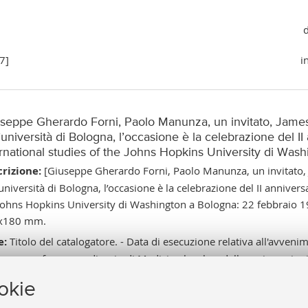
d
7]
i
useppe Gherardo Forni, Paolo Manunza, un invitato, James
’università di Bologna, l’occasione è la celebrazione del 
ernational studies of the Johns Hopkins University di Was
rizione:
[Giuseppe Gherardo Forni, Paolo Manunza, un invitato, 
’università di Bologna, l’occasione è la celebrazione del II anniver
Johns Hopkins University di Washington a Bologna: 22 febbraio 1957
x180 mm.
e:
Titolo del catalogatore. - Data di esecuzione relativa all'avvenim
nza professore ordinario di Medicina legale e delle assicurazioni,
a.
ookie
al catalogo:
https://sol.unibo.it/SebinaOpac/.do?idopac=UBO3