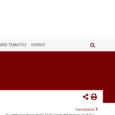
RSI TEMATICI
EVENTI
Successiva
[L’ ambasciatore degli Stati Uniti d’America in Italia