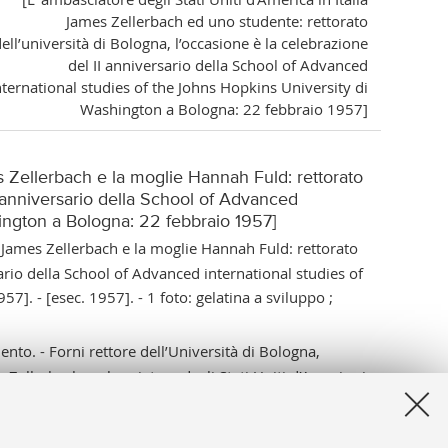
James Zellerbach ed uno studente: rettorato
ell’università di Bologna, l’occasione è la celebrazione
del II anniversario della School of Advanced
nternational studies of the Johns Hopkins University di
Washington a Bologna: 22 febbraio 1957]
 Zellerbach e la moglie Hannah Fuld: rettorato
II anniversario della School of Advanced
hington a Bologna: 22 febbraio 1957]
James Zellerbach e la moglie Hannah Fuld: rettorato
sario della School of Advanced international studies of
]. - [esec. 1957]. - 1 foto: gelatina a sviluppo ;
ento. - Forni rettore dell’Università di Bologna,
 Zellerbach ambasciatore degli Stati Uniti d’America in
889438