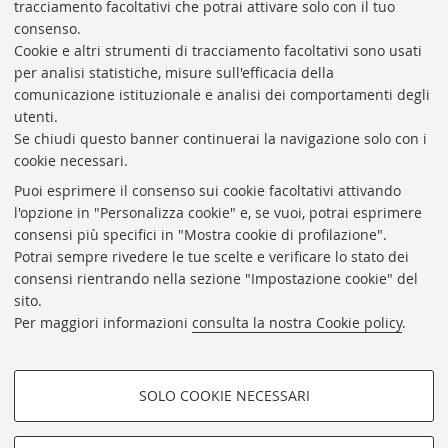
tracciamento facoltativi che potrai attivare solo con il tuo
Vai al catalogo:
https://sol.unibo.it/SebinaOpac/.do?
consenso.
idopac=UBO2944800
Cookie e altri strumenti di tracciamento facoltativi sono usati
per analisi statistiche, misure sull'efficacia della
comunicazione istituzionale e analisi dei comportamenti degli
utenti.
Se chiudi questo banner continuerai la navigazione solo con i
cookie necessari.
ARCHIVIO
STORICO
UNIVERSITÀ
DI
BOLOGNA
Puoi esprimere il consenso sui cookie facoltativi attivando
Responsabile scientifico: prof. Roberto Balzani
l'opzione in "Personalizza cookie" e, se vuoi, potrai esprimere
Coordinatrice gestionale: Maria Pia Torricelli
consensi più specifici in "Mostra cookie di profilazione".
Potrai sempre rivedere le tue scelte e verificare lo stato dei
Archivio storico dell'Università di Bologna
consensi rientrando nella sezione "Impostazione cookie" del
sito.
Via Zamboni, 33 - 40126 Bologna (BO)
Per maggiori informazioni
consulta la nostra Cookie policy
.
Dove siamo
Regolamento
Accessibilità
SOLO COOKIE NECESSARI
Rubrica di Ateneo
COOKIE DI PROFILAZIONE -
Privacy e note legali
FACOLTATIVI