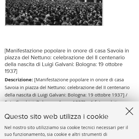
[Manifestazione popolare in onore di casa Savoia in
piazza del Nettuno: celebrazione del II centenario
della nascita di Luigi Galvani: Bologna: 19 ottobre
1937]
Descrizione:
[Manifestazione popolare in onore di casa
Savoia in piazza del Nettuno: celebrazione del II centenario
della nascita di Luigi Galvani: Bologna: 19 ottobre 1937] /
Foto Gambini, Bologna. - [esec. 1937]. - 1 foto: gelatina a
sviluppo ; 115x170 mm.
Questo sito web utilizza i cookie
Note:
Tit. del cat. da indicazione ms. sul supporto
secondario; A. da timbro a secco sul margine inf. dx. - Data
Nel nostro sito utilizziamo sia cookie tecnici necessari per il
suo funzionamento, sia cookie e altri strumenti di
di esec. relativa all'avvenimento.