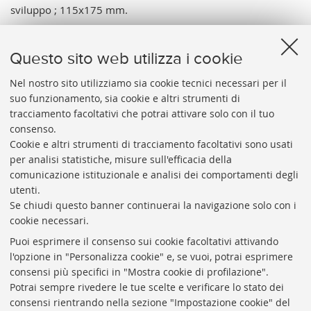
sviluppo ; 115x175 mm.
Note:
Tit. del cat. da indicazione ms. sul supporto
secondario; A. da timbro a secco sul margine inf. destro. -
Questo sito web utilizza i cookie
Data di esec. relativa all'avvenimento. - I trecento invitati
erano i rappresentanti delle università ed accademie italiane,
Nel nostro sito utilizziamo sia cookie tecnici necessari per il
suo funzionamento, sia cookie e altri strumenti di
di altri paesi e le autorità cittadine.
tracciamento facoltativi che potrai attivare solo con il tuo
Vai al catalogo:
https://sol.unibo.it/SebinaOpac/.do?
consenso.
idopac=UBO2944827
Cookie e altri strumenti di tracciamento facoltativi sono usati
per analisi statistiche, misure sull'efficacia della
comunicazione istituzionale e analisi dei comportamenti degli
utenti.
Se chiudi questo banner continuerai la navigazione solo con i
cookie necessari.
ARCHIVIO
STORICO
UNIVERSITÀ
DI
BOLOGNA
Puoi esprimere il consenso sui cookie facoltativi attivando
Responsabile scientifico: prof. Roberto Balzani
l'opzione in "Personalizza cookie" e, se vuoi, potrai esprimere
Coordinatrice gestionale: Maria Pia Torricelli
consensi più specifici in "Mostra cookie di profilazione".
Potrai sempre rivedere le tue scelte e verificare lo stato dei
Archivio storico dell'Università di Bologna
consensi rientrando nella sezione "Impostazione cookie" del