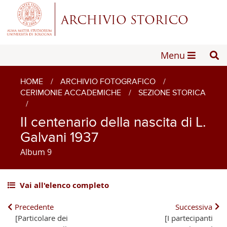
Menu
HOME
/
ARCHIVIO FOTOGRAFICO
/
CERIMONIE ACCADEMICHE
/
SEZIONE STORICA
/
II centenario della nascita di L.
Galvani 1937
Album 9
Vai all'elenco completo
Precedente
Successiva
[Particolare dei
[I partecipanti