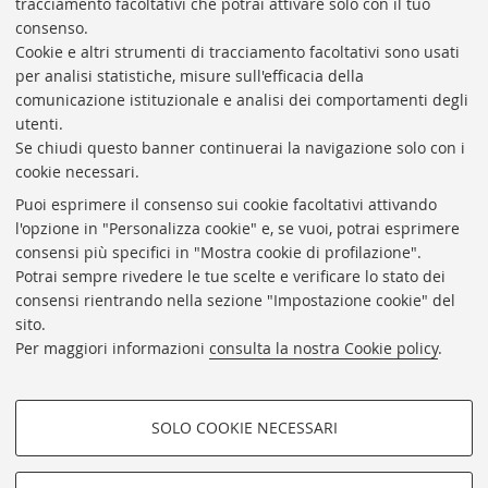
Aula interna del Dipartimento
Biblioteca “I.B. Supino”
tracciamento facoltativi che potrai attivare solo con il tuo
consenso.
Cookie e altri strumenti di tracciamento facoltativi sono usati
per analisi statistiche, misure sull'efficacia della
comunicazione istituzionale e analisi dei comportamenti degli
utenti.
Se chiudi questo banner continuerai la navigazione solo con i
cookie necessari.
ARCHIVIO
STORICO
UNIVERSITÀ
DI
BOLOGNA
Puoi esprimere il consenso sui cookie facoltativi attivando
Responsabile scientifico: prof. Roberto Balzani
l'opzione in "Personalizza cookie" e, se vuoi, potrai esprimere
Coordinatrice gestionale: Maria Pia Torricelli
consensi più specifici in "Mostra cookie di profilazione".
Potrai sempre rivedere le tue scelte e verificare lo stato dei
Archivio storico dell'Università di Bologna
consensi rientrando nella sezione "Impostazione cookie" del
sito.
Via Zamboni, 33 - 40126 Bologna (BO)
Per maggiori informazioni
consulta la nostra Cookie policy
.
Dove siamo
Regolamento
Accessibilità
SOLO COOKIE NECESSARI
Rubrica di Ateneo
COOKIE DI PROFILAZIONE -
Privacy e note legali
FACOLTATIVI