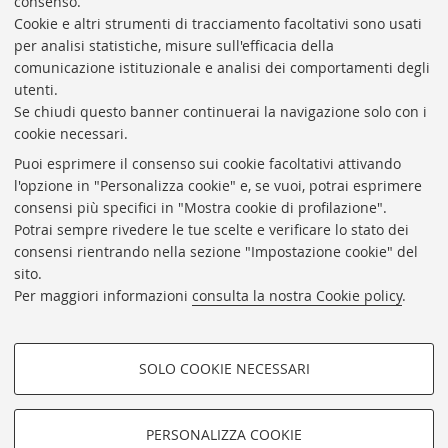
consenso.
Cookie e altri strumenti di tracciamento facoltativi sono usati
per analisi statistiche, misure sull'efficacia della
comunicazione istituzionale e analisi dei comportamenti degli
utenti.
Se chiudi questo banner continuerai la navigazione solo con i
cookie necessari.
ARCHIVIO
STORICO
UNIVERSITÀ
DI
BOLOGNA
Puoi esprimere il consenso sui cookie facoltativi attivando
Responsabile scientifico: prof. Roberto Balzani
l'opzione in "Personalizza cookie" e, se vuoi, potrai esprimere
Coordinatrice gestionale: Maria Pia Torricelli
consensi più specifici in "Mostra cookie di profilazione".
Potrai sempre rivedere le tue scelte e verificare lo stato dei
Archivio storico dell'Università di Bologna
consensi rientrando nella sezione "Impostazione cookie" del
sito.
Via Zamboni, 33 - 40126 Bologna (BO)
Per maggiori informazioni
consulta la nostra Cookie policy
.
Dove siamo
Regolamento
Accessibilità
SOLO COOKIE NECESSARI
Rubrica di Ateneo
COOKIE DI PROFILAZIONE -
Privacy e note legali
FACOLTATIVI
PERSONALIZZA COOKIE
Impostazioni Cookie