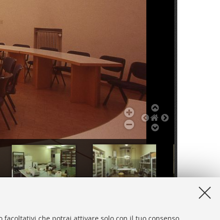
Istituto di Anatomia degli animali domestici con Istologia ed Embriologia
Istituto di Anatomia degli animali domestici con Istologia ed Embriologia
 facoltativi che potrai attivare solo con il tuo consenso.