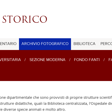
ENTARIO
ARCHIVIO FOTOGRAFICO
BIBLIOTECA
PERCO
IVERSITARIA
/
SEZIONE MODERNA
/
FONDO FANTI
/
F
e dipartimentale che sono provvisti di proprie strutture scientific
rutture didattiche, quali la Biblioteca centralizzata, l'Ospedale dida
lle diverse specie animali e molto altro.