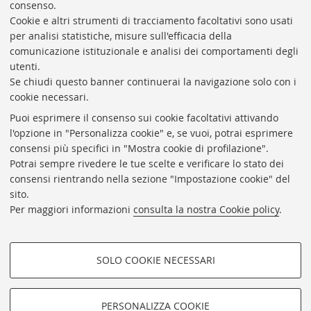
consenso.
Cookie e altri strumenti di tracciamento facoltativi sono usati
per analisi statistiche, misure sull'efficacia della
comunicazione istituzionale e analisi dei comportamenti degli
utenti.
Se chiudi questo banner continuerai la navigazione solo con i
cookie necessari.
ARCHIVIO
STORICO
UNIVERSITÀ
DI
BOLOGNA
Puoi esprimere il consenso sui cookie facoltativi attivando
Responsabile scientifico: prof. Roberto Balzani
l'opzione in "Personalizza cookie" e, se vuoi, potrai esprimere
Coordinatrice gestionale: Maria Pia Torricelli
consensi più specifici in "Mostra cookie di profilazione".
Potrai sempre rivedere le tue scelte e verificare lo stato dei
Archivio storico dell'Università di Bologna
consensi rientrando nella sezione "Impostazione cookie" del
sito.
Via Zamboni, 33 - 40126 Bologna (BO)
Per maggiori informazioni
consulta la nostra Cookie policy
.
Dove siamo
Regolamento
Accessibilità
SOLO COOKIE NECESSARI
Rubrica di Ateneo
COOKIE DI PROFILAZIONE -
Privacy e note legali
FACOLTATIVI
PERSONALIZZA COOKIE
Impostazioni Cookie