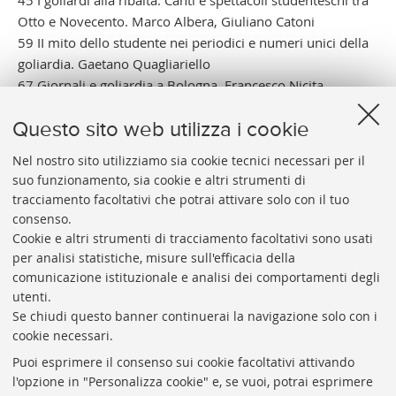
Otto e Novecento. Marco Albera, Giuliano Catoni
59 II mito dello studente nei periodici e numeri unici della
goliardia. Gaetano Quagliariello
67 Giornali e goliardia a Bologna. Francesco Nicita
75 Introduzione alla mostra. Marco Bortolotti
83 CATALOGO a cura di Daniela Negrini, Gloria Barbieri,
Questo sito web utilizza i cookie
Cavina Marco Bortolotti. La goliardia nelle schede:
Nel nostro sito utilizziamo sia cookie tecnici necessari per il
avvertenze Daniela Negrini
suo funzionamento, sia cookie e altri strumenti di
85 Schede
tracciamento facoltativi che potrai attivare solo con il tuo
Indice dei nomi
consenso.
Cookie e altri strumenti di tracciamento facoltativi sono usati
per analisi statistiche, misure sull'efficacia della
comunicazione istituzionale e analisi dei comportamenti degli
utenti.
Se chiudi questo banner continuerai la navigazione solo con i
cookie necessari.
ARCHIVIO
STORICO
UNIVERSITÀ
DI
BOLOGNA
Puoi esprimere il consenso sui cookie facoltativi attivando
Responsabile scientifico: prof. Roberto Balzani
l'opzione in "Personalizza cookie" e, se vuoi, potrai esprimere