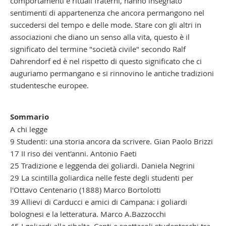
comportamenti e rituali fraterni, hanno insegnato
sentimenti di appartenenza che ancora permangono nel
succedersi del tempo e delle mode. Stare con gli altri in
associazioni che diano un senso alla vita, questo è il
significato del termine "società civile" secondo Ralf
Dahrendorf ed è nel rispetto di questo significato che ci
auguriamo permangano e si rinnovino le antiche tradizioni
studentesche europee.
Sommario
A chi legge
9 Studenti: una storia ancora da scrivere. Gian Paolo Brizzi
17 II riso dei vent'anni. Antonio Faeti
25 Tradizione e leggenda dei goliardi. Daniela Negrini
29 La scintilla goliardica nelle feste degli studenti per
l'Ottavo Centenario (1888) Marco Bortolotti
39 Allievi di Carducci e amici di Campana: i goliardi
bolognesi e la letteratura. Marco A.Bazzocchi
45 I goliardi alla ribalta. Canti e spettacoli studenteschi tra