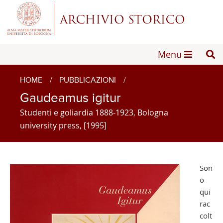
Menu
HOME
/
PUBBLICAZIONI
/
Gaudeamus igitur
Studenti e goliardia 1888-1923, Bologna
university press, [1995]
Son
o
qui
rac
colt