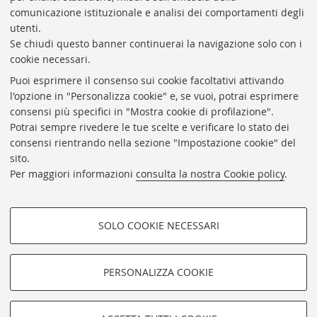
comunicazione istituzionale e analisi dei comportamenti degli
utenti.
Se chiudi questo banner continuerai la navigazione solo con i
cookie necessari.
ARCHIVIO
STORICO
UNIVERSITÀ
DI
BOLOGNA
Puoi esprimere il consenso sui cookie facoltativi attivando
Responsabile scientifico: prof. Roberto Balzani
l'opzione in "Personalizza cookie" e, se vuoi, potrai esprimere
Coordinatrice gestionale: Maria Pia Torricelli
consensi più specifici in "Mostra cookie di profilazione".
Potrai sempre rivedere le tue scelte e verificare lo stato dei
Archivio storico dell'Università di Bologna
consensi rientrando nella sezione "Impostazione cookie" del
sito.
Via Zamboni, 33 - 40126 Bologna (BO)
Per maggiori informazioni
consulta la nostra Cookie policy
.
Dove siamo
Regolamento
Accessibilità
SOLO COOKIE NECESSARI
Rubrica di Ateneo
COOKIE DI PROFILAZIONE -
Privacy e note legali
FACOLTATIVI
PERSONALIZZA COOKIE
Impostazioni Cookie
Si tratta di cookie utilizzati per analizzare le caratteristiche della
navigazione degli utenti, creare profili in base al loro comportamento
sul sito, per analisi di marketing.