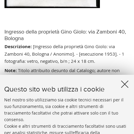
Ingresso della proprietà Gino Giolo: via Zamboni 40,
Bologna
Descrizione:
[Ingresso della proprietà Gino Giolo: via
Zamboni 40, Bologna / Anonimo]. - [esecuzione 1953]. - 1
fotografia: vetro, negativo, b/n ; 24 x 18 cm.
Note:
Titolo attribuito desunto dal Catalogo; autore non
identificato. - Data di esecuzione desunta dal contenuto; la
data, 18 luglio 1953, è stampata sul manifesto del Partito
Questo sito web utilizza i cookie
Socialista Italiano affisso sotto la pubblicità del Formaggino
Bebè Galbani, vedi le lastre EDIUNIBO Cà Giolo 002, 003,
Nel nostro sito utilizziamo sia cookie tecnici necessari per il
suo funzionamento, sia cookie e altri strumenti di
004. - Il civico 40 corrisponde all’odierno civico 38.
tracciamento facoltativi che potrai attivare solo con il tuo
Vai al catalogo:
https://sol.unibo.it/SebinaOpac/.do?
consenso.
idopac=UBO02927216
Cookie e altri strumenti di tracciamento facoltativi sono usati
per analisi statistiche, misure sull'efficacia della