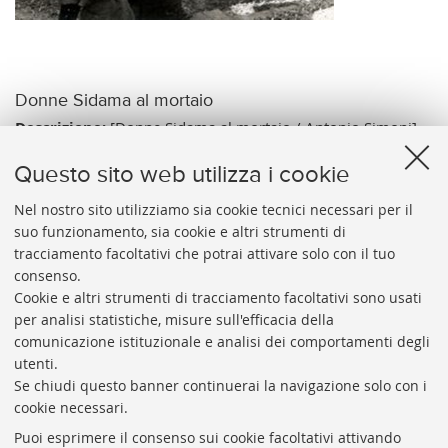
Donne Sidama al mortaio
Descrizione:
[Donne Sidama al mortaio / Antonio Simoni]. -
[esec. 1937]. - 1 positivo: gelatina a sviluppo ; 176x124 mm.
Questo sito web utilizza i cookie
Note:
Tit. e data di esec. da nota ms. dell'A. contenuta in un
registro etichettato come "Materiale fotografico, negativi di
Nel nostro sito utilizziamo sia cookie tecnici necessari per il
suo funzionamento, sia cookie e altri strumenti di
piccolo formato".
tracciamento facoltativi che potrai attivare solo con il tuo
Vai al catalogo:
https://sol.unibo.it/SebinaOpac/.do?
consenso.
idopac=UBO2944339
Cookie e altri strumenti di tracciamento facoltativi sono usati
per analisi statistiche, misure sull'efficacia della
comunicazione istituzionale e analisi dei comportamenti degli
utenti.
Se chiudi questo banner continuerai la navigazione solo con i
cookie necessari.
ARCHIVIO
STORICO
UNIVERSITÀ
DI
BOLOGNA
Puoi esprimere il consenso sui cookie facoltativi attivando