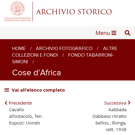
Menu
HOME
/
ARCHIVIO FOTOGRAFICO
/
ALTRE
COLLEZIONI E FONDI
/
FONDO TABARRONI-
SIMONI
/
Cose d'Africa
Vai all'elenco completo
Precedente
Successiva
Cavallo
Kabbada
all'ostacolo, Ten.
Dabbaso ritratto
Eupizzi: Uondo
belliss.: Bonga,
sett. 1938