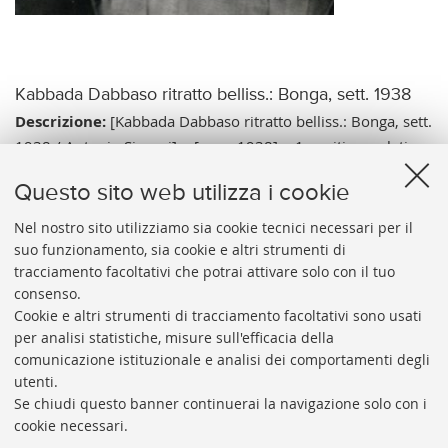
Kabbada Dabbaso ritratto belliss.: Bonga, sett. 1938
Descrizione:
[Kabbada Dabbaso ritratto belliss.: Bonga, sett.
1938 / Antonio Simoni]. - [esec. 1938]. - 1 positivo: gelatina
a sviluppo ; 230x168 mm.
Questo sito web utilizza i cookie
Note:
Tit. e data di esec. da nota ms. dell'A. contenuta in un
registro etichettato come "Materiale fotografico, negativi di
Nel nostro sito utilizziamo sia cookie tecnici necessari per il
suo funzionamento, sia cookie e altri strumenti di
piccolo formato". - Nell'immagine: soldato etiope.
tracciamento facoltativi che potrai attivare solo con il tuo
Vai al catalogo:
https://sol.unibo.it/SebinaOpac/.do?
consenso.
idopac=UBO2944629
Cookie e altri strumenti di tracciamento facoltativi sono usati
per analisi statistiche, misure sull'efficacia della
comunicazione istituzionale e analisi dei comportamenti degli
utenti.
Se chiudi questo banner continuerai la navigazione solo con i
cookie necessari.
ARCHIVIO
STORICO
UNIVERSITÀ
DI
BOLOGNA