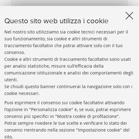
Festa delle matricole
in piazza Maggiore:
Questo sito web utilizza i cookie
Bologna: 1961
Nel nostro sito utilizziamo sia cookie tecnici necessari per il
suo funzionamento, sia cookie e altri strumenti di
Vedi dettagli
tracciamento facoltativi che potrai attivare solo con il tuo
consenso.
Cookie e altri strumenti di tracciamento facoltativi sono usati
per analisi statistiche, misure sull'efficacia della
comunicazione istituzionale e analisi dei comportamenti degli
utenti.
Se chiudi questo banner continuerai la navigazione solo con i
cookie necessari.
ARCHIVIO
STORICO
UNIVERSITÀ
DI
BOLOGNA
Puoi esprimere il consenso sui cookie facoltativi attivando
Responsabile scientifico: prof. Roberto Balzani
l'opzione in "Personalizza cookie" e, se vuoi, potrai esprimere
Coordinatrice gestionale: Maria Pia Torricelli
consensi più specifici in "Mostra cookie di profilazione".
Potrai sempre rivedere le tue scelte e verificare lo stato dei
Archivio storico dell'Università di Bologna
consensi rientrando nella sezione "Impostazione cookie" del
sito.