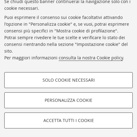
Se chiudi questo banner continuerai la navigazione solo con i
cookie necessari.
Bologna 1958
Puoi esprimere il consenso sui cookie facoltativi attivando
l'opzione in "Personalizza cookie" e, se vuoi, potrai esprimere
consensi più specifici in "Mostra cookie di profilazione".
Vedi dettagli
Potrai sempre rivedere le tue scelte e verificare lo stato dei
consensi rientrando nella sezione "Impostazione cookie" del
sito.
Per maggiori informazioni
consulta la nostra Cookie policy
.
Bologna 1958
SOLO COOKIE NECESSARI
COOKIE DI PROFILAZIONE -
FACOLTATIVI
Vedi dettagli
PERSONALIZZA COOKIE
Si tratta di cookie utilizzati per analizzare le caratteristiche della
navigazione degli utenti, creare profili in base al loro comportamento
sul sito, per analisi di marketing.
ACCETTA TUTTI I COOKIE
Mostra cookie di profilazione
Bologna 1958