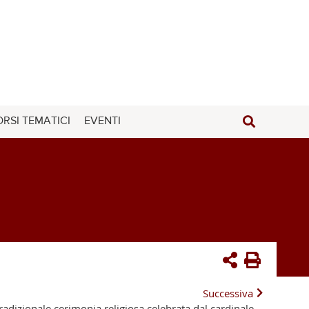
RSI TEMATICI
EVENTI
Successiva
radizionale cerimonia religiosa celebrata dal cardinale