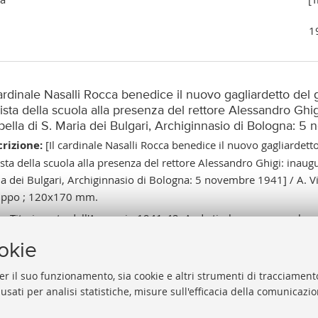
1
cardinale Nasalli Rocca benedice il nuovo gagliardetto del 
cista della scuola alla presenza del rettore Alessandro Gh
pella di S. Maria dei Bulgari, Archiginnasio di Bologna: 5
rizione:
[Il cardinale Nasalli Rocca benedice il nuovo gagliardett
ista della scuola alla presenza del rettore Alessandro Ghigi: inau
a dei Bulgari, Archiginnasio di Bologna: 5 novembre 1941] / A. Vill
uppo ; 120x170 mm.
e:
Tit. ricavato dall'Annuario 1941-42; A. da timbro a secco sul mar
. relativa all'inaugurazione dell'a.a. 1941-42.
ookie
al catalogo:
https://sol.unibo.it/SebinaOpac/.do?idopac=UBO2
er il suo funzionamento, sia cookie e altri strumenti di tracciamento
 usati per analisi statistiche, misure sull'efficacia della comunicazi