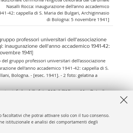
Nasalli Rocca: inaugurazione dell'anno accademico
941-42: cappella di S. Maria dei Bulgari, Archiginnasio
di Bologna: 5 novembre 1941]
gruppo professori universitari dell'associazione
igi: inaugurazione dell'anno accademico 1941-42:
 novembre 1941]
o del gruppo professori universitari dell'associazione
gurazione dell'anno accademico 1941-42: cappella di S.
ani, Bologna. - [esec. 1941]. - 2 foto: gelatina a
gine inf. dx. della foto 013 dell'Album 11. - Data di
944038
 facoltativi che potrai attivare solo con il tuo consenso.
one istituzionale e analisi dei comportamenti degli