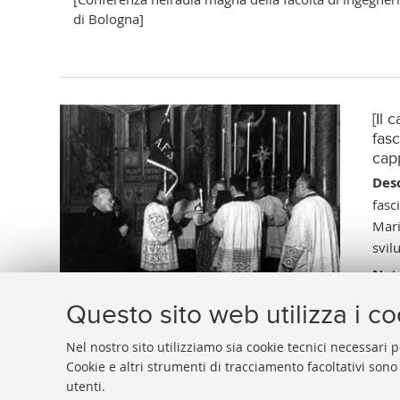
di Bologna]
[Il 
fas
cap
Desc
fasc
Mari
svil
Not
esec
Questo sito web utilizza i c
Vai 
Nel nostro sito utilizziamo sia cookie tecnici necessari p
Cookie e altri strumenti di tracciamento facoltativi sono
utenti.