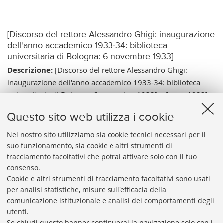
[Discorso del rettore Alessandro Ghigi: inaugurazione
dell'anno accademico 1933-34: biblioteca
universitaria di Bologna: 6 novembre 1933]
Descrizione:
[Discorso del rettore Alessandro Ghigi:
inaugurazione dell'anno accademico 1933-34: biblioteca
universitaria di Bologna: 6 novembre 1933]. - [esec. 1933]. -
1 foto: gelatina a sviluppo ; 125x170 mm.
Questo sito web utilizza i cookie
Note:
Tit. del cat. ricavato da indicazione manoscritta
all'inizio della sezione. - Data di esec. relativa
Nel nostro sito utilizziamo sia cookie tecnici necessari per il
suo funzionamento, sia cookie e altri strumenti di
all'avvenimento.
tracciamento facoltativi che potrai attivare solo con il tuo
Vai al catalogo:
https://sol.unibo.it/SebinaOpac/.do?
consenso.
idopac=UBO2943876
Cookie e altri strumenti di tracciamento facoltativi sono usati
per analisi statistiche, misure sull'efficacia della
comunicazione istituzionale e analisi dei comportamenti degli
utenti.
Se chiudi questo banner continuerai la navigazione solo con i