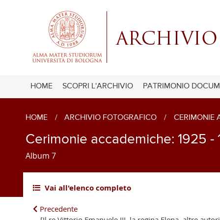
HOME
SCOPRI L'ARCHIVIO
PATRIMONIO DOCUM
HOME
/
ARCHIVIO FOTOGRAFICO
/
CERIMONIE
Cerimonie accademiche: 1925 - 
Album 7
Vai all'elenco completo
Precedente
[Il re Vittorio Emanuele III, la regina Elena, altre autor