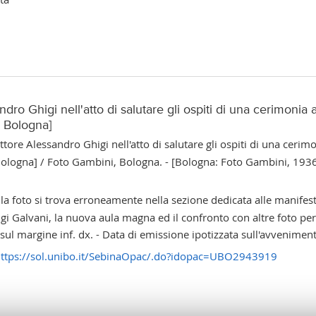
sandro Ghigi nell'atto di salutare gli ospiti di una cerimon
i Bologna]
ettore Alessandro Ghigi nell'atto di salutare gli ospiti di una cer
 Bologna] / Foto Gambini, Bologna. - [Bologna: Foto Gambini, 1936-
., la foto si trova erroneamente nella sezione dedicata alle manifest
uigi Galvani, la nuova aula magna ed il confronto con altre foto pe
sul margine inf. dx. - Data di emissione ipotizzata sull'avvenimen
ttps://sol.unibo.it/SebinaOpac/.do?idopac=UBO2943919