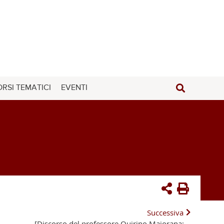
RSI TEMATICI
EVENTI
Successiva
[Discorso del professore Quirino Majorana: