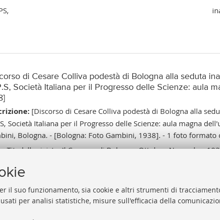
PS,
in
scorso di Cesare Colliva podestà di Bologna alla seduta in
P.S, Società Italiana per il Progresso delle Scienze: aula 
8]
rizione:
[Discorso di Cesare Colliva podestà di Bologna alla sedu
P.S, Società Italiana per il Progresso delle Scienze: aula magna del
ini, Bologna. - [Bologna: Foto Gambini, 1938]. - 1 foto formato 
e:
Tit. dalla rivista, Il Comune di Bologna, Ottobre, Novembre 1938,
 di emissione relativa all'avvenimento.
ookie
al catalogo:
https://sol.unibo.it/SebinaOpac/.do?idopac=UBO2
er il suo funzionamento, sia cookie e altri strumenti di tracciamento
 usati per analisi statistiche, misure sull'efficacia della comunicazi