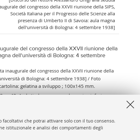
augurale del congresso della XXVII riunione della SIPS,
Società Italiana per il Progresso delle Scienze alla
presenza di Umberto II di Savoia: aula magna
dell'università di Bologna: 4 settembre 1938]
augurale del congresso della XXVII riunione della
magna dell'università di Bologna: 4 settembre
ta inaugurale del congresso della XXVII riunione della
l'università di Bologna: 4 settembre 1938] / Foto
cartolina: gelatina a sviluppo ; 100x145 mm.
 p. 42; A. da timbro a secco sul margine inf. sin. -
944263
 facoltativi che potrai attivare solo con il tuo consenso.
one istituzionale e analisi dei comportamenti degli