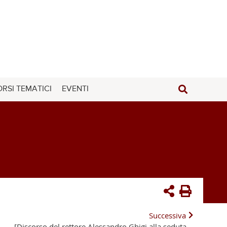
RSI TEMATICI
EVENTI
Successiva
[Discorso del rettore Alessandro Ghigi alla seduta