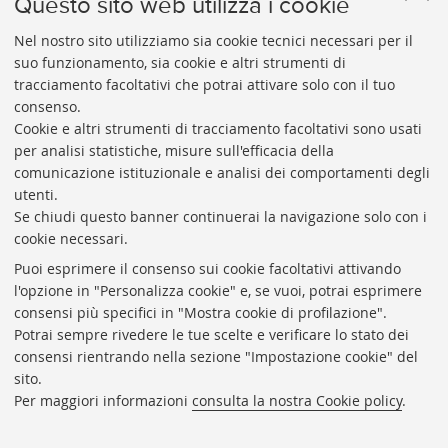
Questo sito web utilizza i cookie
Messia professore di Diritto Internazionale all'Università di
Madrid ed ambasciatore di Spagna presso la Santa Sede
Nel nostro sito utilizziamo sia cookie tecnici necessari per il
suo funzionamento, sia cookie e altri strumenti di
(1939-42).
tracciamento facoltativi che potrai attivare solo con il tuo
Vai al catalogo:
https://sol.unibo.it/SebinaOpac/.do?
consenso.
idopac=UBO2944007
Cookie e altri strumenti di tracciamento facoltativi sono usati
per analisi statistiche, misure sull'efficacia della
comunicazione istituzionale e analisi dei comportamenti degli
utenti.
Se chiudi questo banner continuerai la navigazione solo con i
cookie necessari.
ARCHIVIO
STORICO
UNIVERSITÀ
DI
BOLOGNA
Puoi esprimere il consenso sui cookie facoltativi attivando
Responsabile scientifico: prof. Roberto Balzani
l'opzione in "Personalizza cookie" e, se vuoi, potrai esprimere
Coordinatrice gestionale: Maria Pia Torricelli
consensi più specifici in "Mostra cookie di profilazione".
Potrai sempre rivedere le tue scelte e verificare lo stato dei
Archivio storico dell'Università di Bologna
consensi rientrando nella sezione "Impostazione cookie" del
sito.
Via Zamboni, 33 - 40126 Bologna (BO)
Per maggiori informazioni
consulta la nostra Cookie policy
.
Dove siamo
Regolamento