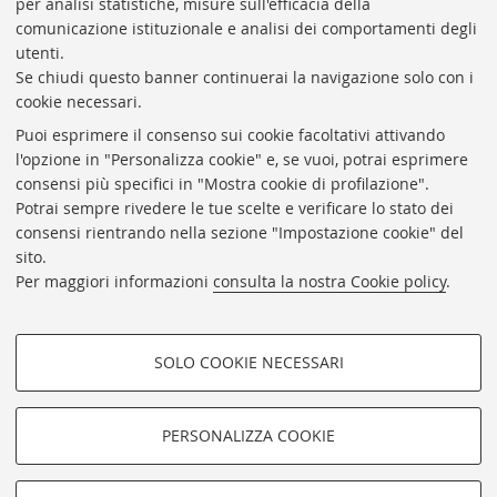
per analisi statistiche, misure sull'efficacia della
comunicazione istituzionale e analisi dei comportamenti degli
utenti.
Se chiudi questo banner continuerai la navigazione solo con i
cookie necessari.
ARCHIVIO
STORICO
UNIVERSITÀ
DI
BOLOGNA
Puoi esprimere il consenso sui cookie facoltativi attivando
Responsabile scientifico: prof. Roberto Balzani
l'opzione in "Personalizza cookie" e, se vuoi, potrai esprimere
Coordinatrice gestionale: Maria Pia Torricelli
consensi più specifici in "Mostra cookie di profilazione".
Potrai sempre rivedere le tue scelte e verificare lo stato dei
Archivio storico dell'Università di Bologna
consensi rientrando nella sezione "Impostazione cookie" del
sito.
Via Zamboni, 33 - 40126 Bologna (BO)
Per maggiori informazioni
consulta la nostra Cookie policy
.
Dove siamo
Regolamento
Accessibilità
SOLO COOKIE NECESSARI
Rubrica di Ateneo
COOKIE DI PROFILAZIONE -
Privacy e note legali
FACOLTATIVI
PERSONALIZZA COOKIE
Impostazioni Cookie
Si tratta di cookie utilizzati per analizzare le caratteristiche della
navigazione degli utenti, creare profili in base al loro comportamento
sul sito, per analisi di marketing.