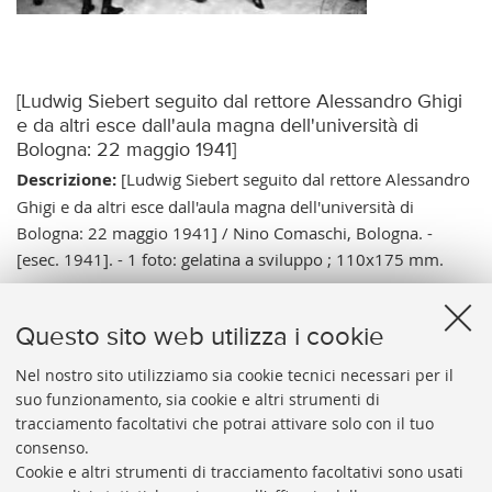
[Ludwig Siebert seguito dal rettore Alessandro Ghigi
e da altri esce dall'aula magna dell'università di
Bologna: 22 maggio 1941]
Descrizione:
[Ludwig Siebert seguito dal rettore Alessandro
Ghigi e da altri esce dall'aula magna dell'università di
Bologna: 22 maggio 1941] / Nino Comaschi, Bologna. -
[esec. 1941]. - 1 foto: gelatina a sviluppo ; 110x175 mm.
Note:
Tit. dall'immagine e da indicazione manoscritta
all'inizio della sezione, dal Memoriale di gabinetto 1941 e
Questo sito web utilizza i cookie
dall'Annuario 1941-42; A. da timbro ad inchiostro blu sul
verso. - Data di esec. relativa all'avvenimento. - Siebert era il
Nel nostro sito utilizziamo sia cookie tecnici necessari per il
suo funzionamento, sia cookie e altri strumenti di
Presidente del Consiglio dei Ministri della Baviera.
tracciamento facoltativi che potrai attivare solo con il tuo
Vai al catalogo:
https://sol.unibo.it/SebinaOpac/.do?
consenso.
idopac=UBO2944405
Cookie e altri strumenti di tracciamento facoltativi sono usati