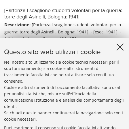
[Partenza I scaglione studenti volontari per la guerra:
torre degli Asinelli, Bologna: 1941]
Descrizione:
[Partenza I scaglione studenti volontari per la
guerra: torre degli Asinelli, Bologna: 1941]. - [esec. 1941]. -
1 foto: gelatina a sviluppo ; 120x175 mm.
Note:
Tit. ricavato da indicazione manoscritta all'inizio della
Questo sito web utilizza i cookie
sezione, il Memoriale di gabinetto 1941 registra per
quell'anno la partenza di due scaglioni, il III a febbraio ed il I
Nel nostro sito utilizziamo sia cookie tecnici necessari per il
suo funzionamento, sia cookie e altri strumenti di
a dicembre. - Data di esec. relativa all'avvenimento.
tracciamento facoltativi che potrai attivare solo con il tuo
Vai al catalogo:
https://sol.unibo.it/SebinaOpac/.do?
consenso.
idopac=UBO2944419
Cookie e altri strumenti di tracciamento facoltativi sono usati
per analisi statistiche, misure sull'efficacia della
comunicazione istituzionale e analisi dei comportamenti degli
utenti.
Se chiudi questo banner continuerai la navigazione solo con i
cookie necessari.
ARCHIVIO
STORICO
UNIVERSITÀ
DI
BOLOGNA
Puoi esprimere il consenso sui cookie facoltativi attivando