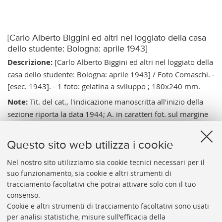
[Carlo Alberto Biggini ed altri nel loggiato della casa
dello studente: Bologna: aprile 1943]
Descrizione:
[Carlo Alberto Biggini ed altri nel loggiato della
casa dello studente: Bologna: aprile 1943] / Foto Comaschi. -
[esec. 1943]. - 1 foto: gelatina a sviluppo ; 180x240 mm.
Note:
Tit. del cat., l'indicazione manoscritta all'inizio della
sezione riporta la data 1944; A. in caratteri fot. sul margine
inf. sin. - Data di esec. relativa all'avvenimento, il mese è
visibile sulle foto 019 dal manifesto e 020 dal registro. -
Questo sito web utilizza i cookie
Biggini era Ministro dell'Educazione Nazionale (6.02-
25.07.1943) fu dal 1941 al 1943 rettore dell'Università di
Nel nostro sito utilizziamo sia cookie tecnici necessari per il
suo funzionamento, sia cookie e altri strumenti di
Pisa.
tracciamento facoltativi che potrai attivare solo con il tuo
Vai al catalogo:
https://sol.unibo.it/SebinaOpac/.do?
consenso.
idopac=UBO2944475
Cookie e altri strumenti di tracciamento facoltativi sono usati
per analisi statistiche, misure sull'efficacia della