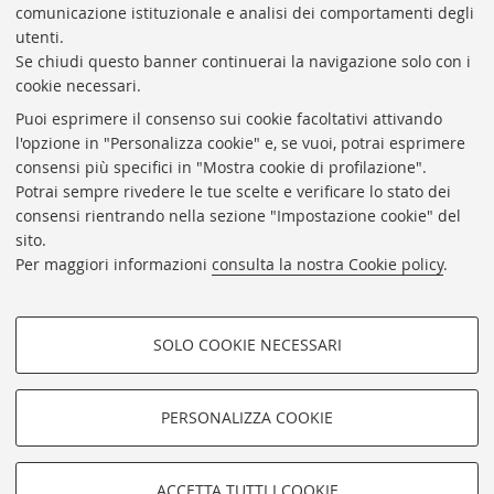
comunicazione istituzionale e analisi dei comportamenti degli
utenti.
Se chiudi questo banner continuerai la navigazione solo con i
cookie necessari.
ARCHIVIO
STORICO
UNIVERSITÀ
DI
BOLOGNA
Puoi esprimere il consenso sui cookie facoltativi attivando
Responsabile scientifico: prof. Roberto Balzani
l'opzione in "Personalizza cookie" e, se vuoi, potrai esprimere
Coordinatrice gestionale: Maria Pia Torricelli
consensi più specifici in "Mostra cookie di profilazione".
Potrai sempre rivedere le tue scelte e verificare lo stato dei
Archivio storico dell'Università di Bologna
consensi rientrando nella sezione "Impostazione cookie" del
sito.
Via Zamboni, 33 - 40126 Bologna (BO)
Per maggiori informazioni
consulta la nostra Cookie policy
.
Dove siamo
Regolamento
Accessibilità
SOLO COOKIE NECESSARI
Rubrica di Ateneo
COOKIE DI PROFILAZIONE -
Privacy e note legali
FACOLTATIVI
PERSONALIZZA COOKIE
Impostazioni Cookie
Si tratta di cookie utilizzati per analizzare le caratteristiche della
navigazione degli utenti, creare profili in base al loro comportamento
sul sito, per analisi di marketing.
©Copyright 2026 - ALMA MATER STUDIORUM - Università di
ACCETTA TUTTI I COOKIE