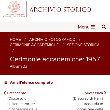
Menu
HOME
/
ARCHIVIO FOTOGRAFICO
/
CERIMONIE ACCADEMICHE
/
SEZIONE STORICA
/
Cerimonie accademiche: 1957
Album 23
Vai all'elenco completo
Precedente
Successiva
[Discorso di
[Discorso di Henri
Lucienne Portier
Bedarida in
in occasione della
occasione della