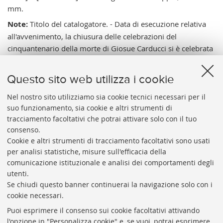
mm.
Note:
Titolo del catalogatore. - Data di esecuzione relativa
all'avvenimento, la chiusura delle celebrazioni del
cinquantenario della morte di Giosue Carducci si è celebrata
in Francia nei giorni 24 - 30 novembre all’università
Sorbonne di Parigi ed a quella di Bordeaux. - Ruggi il
Questo sito web utilizza i cookie
rappresentante della famiglia Carducci e presidente della
Società autori drammatici, Bedarida professore di lingua e
Nel nostro sito utilizziamo sia cookie tecnici necessari per il
suo funzionamento, sia cookie e altri strumenti di
letteratura italiana all’università Sorbonne di Parigi.
tracciamento facoltativi che potrai attivare solo con il tuo
Vai al catalogo:
https://sol.unibo.it/SebinaOpac/.do?
consenso.
idopac=UBO3941224
Cookie e altri strumenti di tracciamento facoltativi sono usati
per analisi statistiche, misure sull'efficacia della
comunicazione istituzionale e analisi dei comportamenti degli
utenti.
Se chiudi questo banner continuerai la navigazione solo con i
cookie necessari.
ARCHIVIO
STORICO
UNIVERSITÀ
DI
BOLOGNA
Puoi esprimere il consenso sui cookie facoltativi attivando
Responsabile scientifico: prof. Roberto Balzani
l'opzione in "Personalizza cookie" e, se vuoi, potrai esprimere