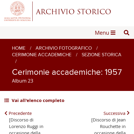
Menu
HOME
/
ARCHIVIO FOTOGRAFICO
/
CERIMONIE ACCADEMICHE
/
SEZIONE STORICA
/
Cerimonie accademiche: 1957
Album 23
Vai all'elenco completo
Precedente
Successiva
[Discorso di
[Discorso di Jean
Lorenzo Ruggi in
Rouchette in
occasione della
occasione della