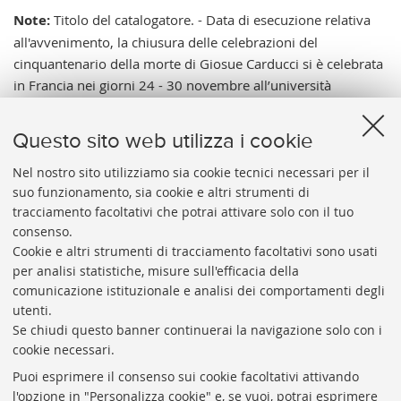
Note:
Titolo del catalogatore. - Data di esecuzione relativa
all'avvenimento, la chiusura delle celebrazioni del
cinquantenario della morte di Giosue Carducci si è celebrata
in Francia nei giorni 24 - 30 novembre all’università
Sorbonne di Parigi ed a quella di Bordeaux. - Bedarida
professore di lingua e letteratura italiana all’università
Questo sito web utilizza i cookie
Sorbonne di Parigi, Serrailh rettore dell’università Sorbonne
di Parigi, Ruggi il rappresentante della famiglia Carducci e
Nel nostro sito utilizziamo sia cookie tecnici necessari per il
suo funzionamento, sia cookie e altri strumenti di
presidente della Società autori drammatici.
tracciamento facoltativi che potrai attivare solo con il tuo
Vai al catalogo:
https://sol.unibo.it/SebinaOpac/.do?
consenso.
idopac=UBO3941233
Cookie e altri strumenti di tracciamento facoltativi sono usati
per analisi statistiche, misure sull'efficacia della
comunicazione istituzionale e analisi dei comportamenti degli
utenti.
Se chiudi questo banner continuerai la navigazione solo con i
cookie necessari.
ARCHIVIO
STORICO
UNIVERSITÀ
DI
BOLOGNA
Puoi esprimere il consenso sui cookie facoltativi attivando
Responsabile scientifico: prof. Roberto Balzani
l'opzione in "Personalizza cookie" e, se vuoi, potrai esprimere