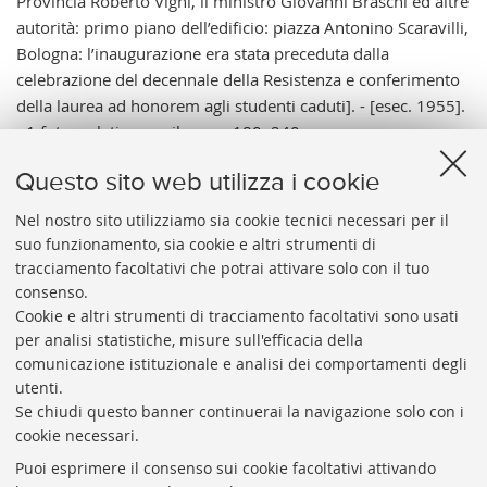
Provincia Roberto Vighi, il ministro Giovanni Braschi ed altre
autorità: primo piano dell’edificio: piazza Antonino Scaravilli,
Bologna: l’inaugurazione era stata preceduta dalla
celebrazione del decennale della Resistenza e conferimento
della laurea ad honorem agli studenti caduti]. - [esec. 1955].
- 1 foto: gelatina a sviluppo ; 180x240 mm.
Note:
Titolo del catalogatore. - Data di esec. relativa
Questo sito web utilizza i cookie
all'avvenimento. - Macrelli era in rappresentanza della
Camera dei deputati e Braschi ministro delle Poste e
Nel nostro sito utilizziamo sia cookie tecnici necessari per il
suo funzionamento, sia cookie e altri strumenti di
telecomunicazioni.
tracciamento facoltativi che potrai attivare solo con il tuo
Vai al catalogo:
https://sol.unibo.it/SebinaOpac/.do?
consenso.
idopac=UBO3519499
Cookie e altri strumenti di tracciamento facoltativi sono usati
per analisi statistiche, misure sull'efficacia della
comunicazione istituzionale e analisi dei comportamenti degli
utenti.
Se chiudi questo banner continuerai la navigazione solo con i
cookie necessari.
ARCHIVIO
STORICO
UNIVERSITÀ
DI
BOLOGNA
Puoi esprimere il consenso sui cookie facoltativi attivando
Responsabile scientifico: prof. Roberto Balzani