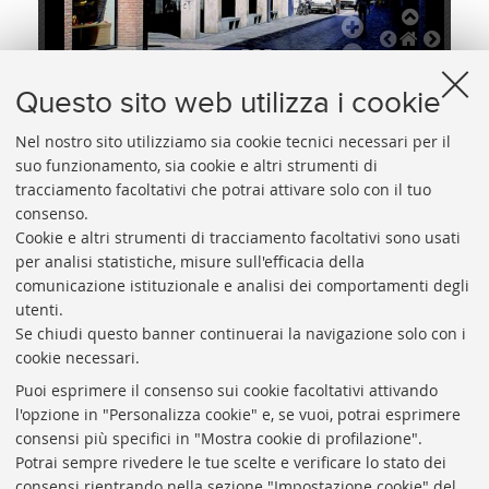
Questo sito web utilizza i cookie
31843.jpg
31844.jpg
31845.jpg
31846.j
Nel nostro sito utilizziamo sia cookie tecnici necessari per il
suo funzionamento, sia cookie e altri strumenti di
tracciamento facoltativi che potrai attivare solo con il tuo
consenso.
Cookie e altri strumenti di tracciamento facoltativi sono usati
per analisi statistiche, misure sull'efficacia della
comunicazione istituzionale e analisi dei comportamenti degli
utenti.
Se chiudi questo banner continuerai la navigazione solo con i
cookie necessari.
ARCHIVIO
STORICO
UNIVERSITÀ
DI
BOLOGNA
Puoi esprimere il consenso sui cookie facoltativi attivando
Responsabile scientifico: prof. Roberto Balzani
l'opzione in "Personalizza cookie" e, se vuoi, potrai esprimere
Coordinatrice gestionale: Maria Pia Torricelli
consensi più specifici in "Mostra cookie di profilazione".
Potrai sempre rivedere le tue scelte e verificare lo stato dei
Archivio storico dell'Università di Bologna
consensi rientrando nella sezione "Impostazione cookie" del