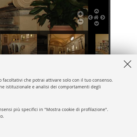
134434.jpg
134435.jpg
134436.jpg
 facoltativi che potrai attivare solo con il tuo consenso.
one istituzionale e analisi dei comportamenti degli
sensi più specifici in "Mostra cookie di profilazione".
Accessibilità
gna
o.
Rubrica di Ateneo
Privacy e note legali