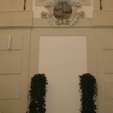
+
Add Item