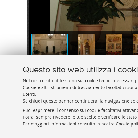
134428.jpg
134429.jpg
134430.jpg
Questo sito web utilizza i cook
Nel nostro sito utilizziamo sia cookie tecnici necessari p
Cookie e altri strumenti di tracciamento facoltativi sono
utenti.
Se chiudi questo banner continuerai la navigazione solo
Puoi esprimere il consenso sui cookie facoltativi attivan
ARCHIVIO
STORICO
UNIVERSITÀ
DI
BOLOGNA
Potrai sempre rivedere le tue scelte e verificare lo stat
Responsabile scientifico: prof. Roberto Balzani
Per maggiori informazioni
consulta la nostra Cookie pol
Coordinatrice gestionale: Maria Pia Torricelli