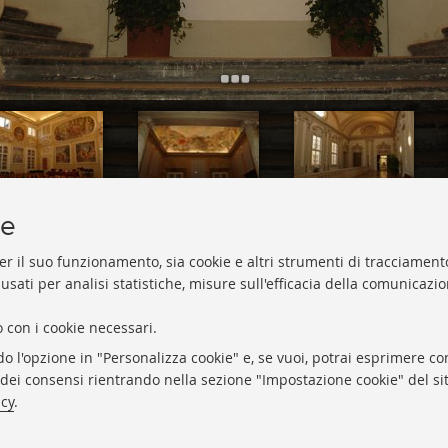
134431.jpg
134432.jpg
134433.jpg
ie
er il suo funzionamento, sia cookie e altri strumenti di tracciamento
 usati per analisi statistiche, misure sull'efficacia della comunicazi
 con i cookie necessari.
do l'opzione in "Personalizza cookie" e, se vuoi, potrai esprimere con
Archivio storico dell'Università di Bolo
o dei consensi rientrando nella sezione "Impostazione cookie" del sit
Via Zamboni, 33 - 40126 Bologna (BO)
icy
.
Dove siamo
Regolamento