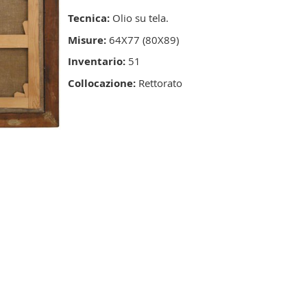
Tecnica:
Olio su tela.
Misure:
64X77 (80X89)
Inventario:
51
Collocazione:
Rettorato