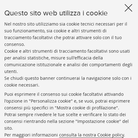
Archivio storico
Questo sito web utilizza i cookie
Per informazioni telefonare ai numeri: 051 2088314 - 051
Nel nostro sito utilizziamo sia cookie tecnici necessari per il
2098615 dal lunedì al venerdì dalle 9:00 alle 13:00
suo funzionamento, sia cookie e altri strumenti di
E-MAIL
tracciamento facoltativi che potrai attivare solo con il tuo
archiviostorico@unibo.it
consenso.
Cookie e altri strumenti di tracciamento facoltativi sono usati
per analisi statistiche, misure sull'efficacia della
comunicazione istituzionale e analisi dei comportamenti degli
utenti.
Se chiudi questo banner continuerai la navigazione solo con i
cookie necessari.
ARCHIVIO
STORICO
UNIVERSITÀ
DI
BOLOGNA
Puoi esprimere il consenso sui cookie facoltativi attivando
Responsabile scientifico: prof. Roberto Balzani
l'opzione in "Personalizza cookie" e, se vuoi, potrai esprimere
Coordinatrice gestionale: Maria Pia Torricelli
consensi più specifici in "Mostra cookie di profilazione".
Potrai sempre rivedere le tue scelte e verificare lo stato dei
Archivio storico dell'Università di Bologna
consensi rientrando nella sezione "Impostazione cookie" del
sito.
Via Zamboni, 33 - 40126 Bologna (BO)
Per maggiori informazioni
consulta la nostra Cookie policy
.